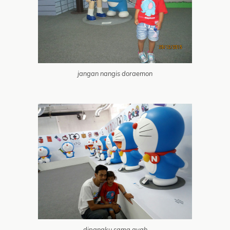
jangan nangis doraemon
dipangku sama ayah